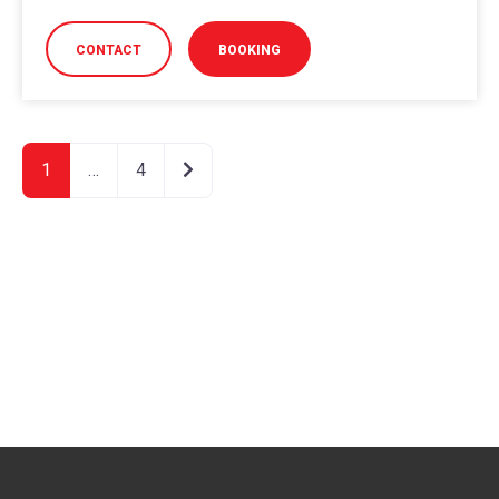
CONTACT
BOOKING
Older posts
1
…
4