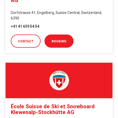
AG
Dorfstrasse 41, Engelberg, Suisse Central, Switzerland,
6390
+41 41 639 54 54
CONTACT
BOOKING
École Suisse de Ski et Snowboard
Klewenalp-Stockhütte AG