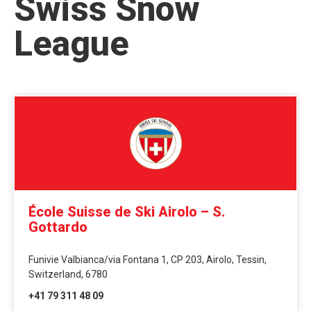
Swiss Snow
League
École Suisse de Ski Airolo – S.
Gottardo
Funivie Valbianca/via Fontana 1, CP 203, Airolo, Tessin,
Switzerland, 6780
+41 79 311 48 09