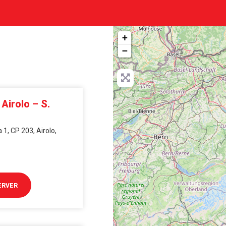
+
−
Airolo – S.
 1, CP 203, Airolo,
ERVER