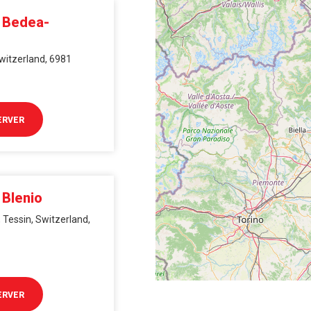
i Bedea-
Switzerland, 6981
ERVER
 Blenio
 Tessin, Switzerland,
ERVER