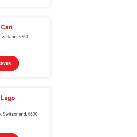
 Cari
itzerland, 6760
ERVER
i Lago
no, Switzerland, 6600