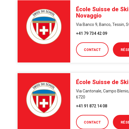
École Suisse de Sk
Novaggio
Via Banco 9, Banco, Tessin, 
+41 79 734 42 09
CONTACT
RÉS
École Suisse de Ski
Via Cantonale, Campo Blenio,
6720
+41 91 872 14 08
CONTACT
RÉS