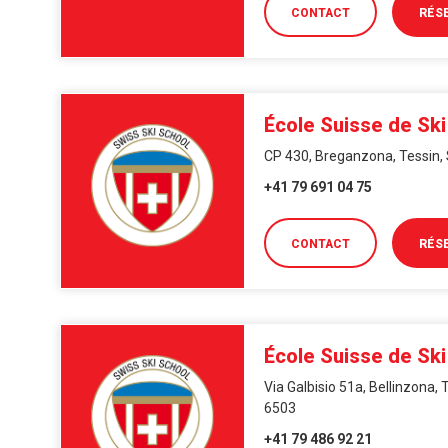
CONTACT
RÉS
École Suisse de Sk
CP 430, Breganzona, Tessin,
+41 79 691 04 75
CONTACT
RÉS
École Suisse de Ski
Via Galbisio 51a, Bellinzona, 
6503
+41 79 486 92 21