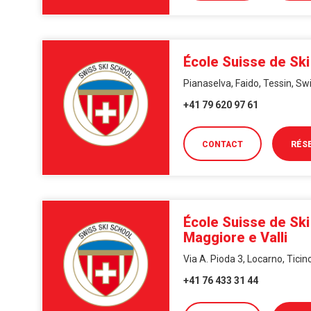
École Suisse de Ski
Pianaselva, Faido, Tessin, Sw
+41 79 620 97 61
CONTACT
RÉS
École Suisse de Sk
Maggiore e Valli
Via A. Pioda 3, Locarno, Tici
+41 76 433 31 44