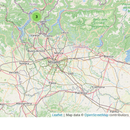
3
Leaflet
| Map data ©
OpenStreetMap
contributors