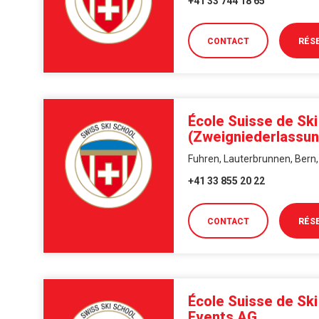
+41 33 744 18 65
CONTACT
RÉS
École Suisse de Sk
(Zweigniederlassu
Fuhren, Lauterbrunnen, Bern,
+41 33 855 20 22
CONTACT
RÉS
École Suisse de Ski
Events AG