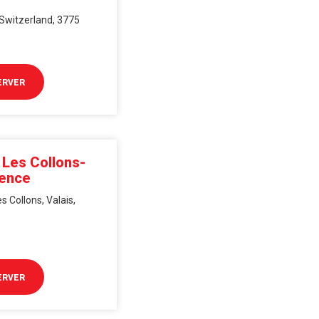
, Switzerland, 3775
ERVER
 Les Collons-
ence
 Collons, Valais,
ERVER