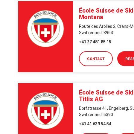
École Suisse de Ski
Montana
Route des Arolles 2, Crans-M
Switzerland, 3963
+41 27 481 85 15
CONTACT
RÉS
École Suisse de Ski
Titlis AG
Dorfstrasse 41, Engelberg, Su
Switzerland, 6390
+41 41 639 54 54