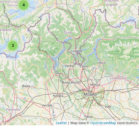
4
3
Leaflet
| Map data ©
OpenStreetMap
contributors