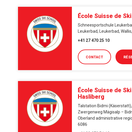
École Suisse de Sk
Schneesportschule Leukerbad
Leukerbad, Leukerbad, Wallis
+41 27 470 25 10
CONTACT
RÉS
École Suisse de Ski
Hasliberg
Talstation Bidmi (Käserstatt
Zwergenweg Mägisalp – Bidmi
Oberland administrative regio
6086