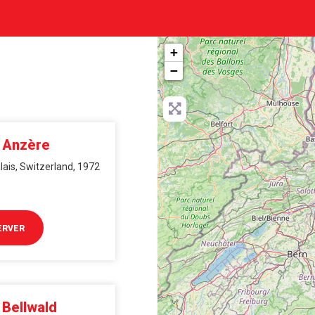
+
−
i Anzère
lais, Switzerland, 1972
ERVER
 Bellwald