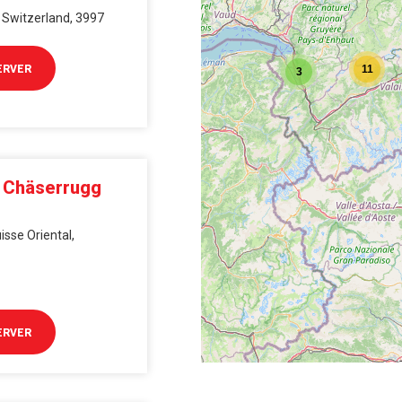
, Switzerland, 3997
ERVER
11
3
i Chäserrugg
isse Oriental,
ERVER