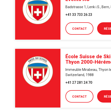
Badstrasse 1, Lenk i.S., Bern
+41 33 733 26 23
CONTACT
RÉS
École Suisse de Ski
Thyon 2000-Hérém
Immeuble Mirabeau, Thyon les
Switzerland, 1988
+41 27 281 24 70
CONTACT
RÉS