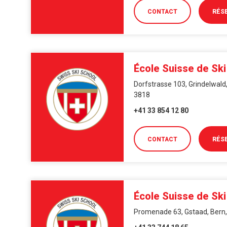
CONTACT
RÉS
École Suisse de Ski
Dorfstrasse 103, Grindelwald,
3818
+41 33 854 12 80
CONTACT
RÉS
École Suisse de Sk
Promenade 63, Gstaad, Bern,