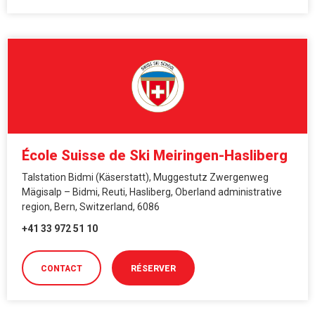
École Suisse de Ski Meiringen-Hasliberg
Talstation Bidmi (Käserstatt), Muggestutz Zwergenweg
Mägisalp – Bidmi, Reuti, Hasliberg, Oberland administrative
region, Bern, Switzerland, 6086
+41 33 972 51 10
CONTACT
RÉSERVER