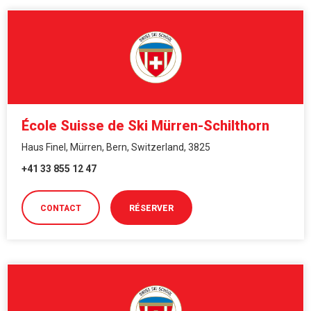
École Suisse de Ski Mürren-Schilthorn
Haus Finel, Mürren, Bern, Switzerland, 3825
+41 33 855 12 47
CONTACT
RÉSERVER