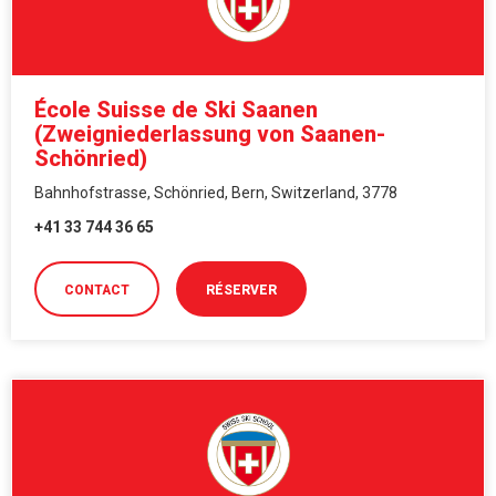
École Suisse de Ski Saanen
(Zweigniederlassung von Saanen-
Schönried)
Bahnhofstrasse, Schönried, Bern, Switzerland, 3778
+41 33 744 36 65
CONTACT
RÉSERVER