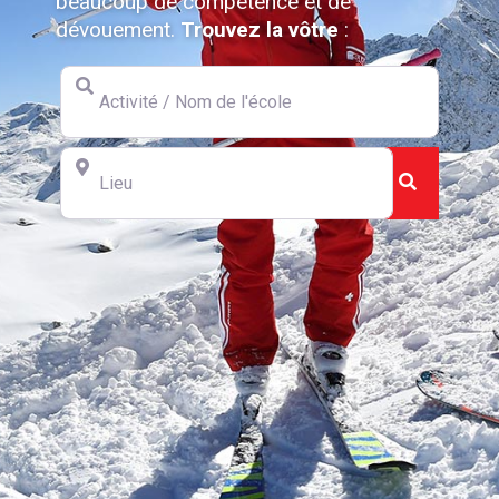
beaucoup de compétence et de
dévouement.
Trouvez la vôtre
:
Activité / Nom de l'école
Lieu
Search