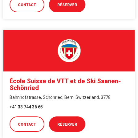
CONTACT
RÉSERVER
École Suisse de VTT et de Ski Saanen-
Schönried
Bahnhofstrasse, Schönried, Bern, Switzerland, 3778
+41 33 744 36 65
CONTACT
RÉSERVER