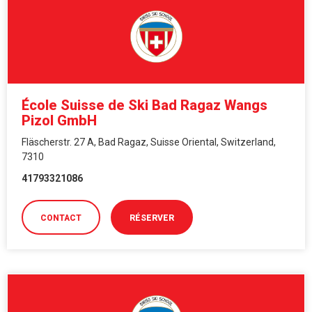
École Suisse de Ski Bad Ragaz Wangs
Pizol GmbH
Fläscherstr. 27 A, Bad Ragaz, Suisse Oriental, Switzerland,
7310
41793321086
CONTACT
RÉSERVER