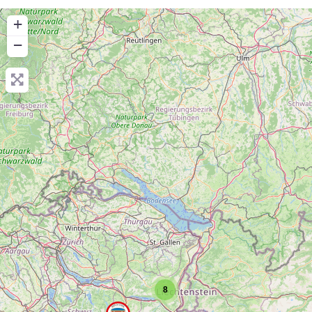
+
−
8