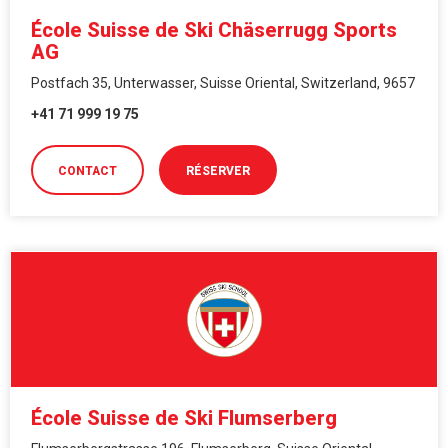
École Suisse de Ski Chäserrugg Sports
AG
Postfach 35, Unterwasser, Suisse Oriental, Switzerland, 9657
+41 71 999 19 75
CONTACT
RÉSERVER
École Suisse de Ski Flumserberg