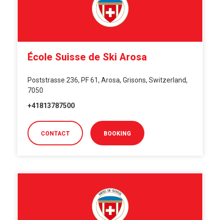
École Suisse de Ski Arosa
Poststrasse 236, PF 61, Arosa, Grisons, Switzerland,
7050
+41813787500
CONTACT
BOOKING