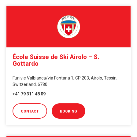
École Suisse de Ski Airolo – S.
Gottardo
Funivie Valbianca/via Fontana 1, CP 203, Airolo, Tessin,
Switzerland, 6780
+41 79 311 48 09
CONTACT
BOOKING