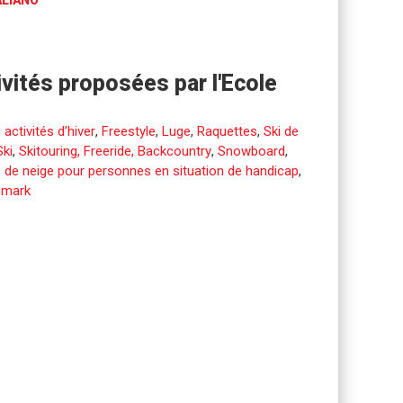
ALIANO
ivités proposées par l'Ecole
 activités d’hiver
,
Freestyle
,
Luge
,
Raquettes
,
Ski de
Ski
,
Skitouring, Freeride, Backcountry
,
Snowboard
,
 de neige pour personnes en situation de handicap
,
emark