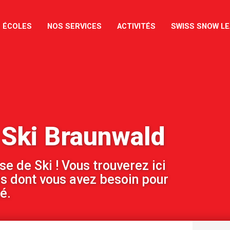
 ÉCOLES
NOS SERVICES
ACTIVITÉS
SWISS SNOW L
 Ski Braunwald
e de Ski ! Vous trouverez ici
es dont vous avez besoin pour
é.