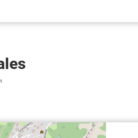
ales
t.