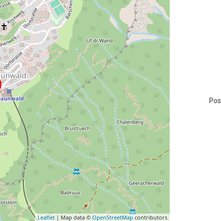
Pos
Leaflet
| Map data ©
OpenStreetMap
contributors