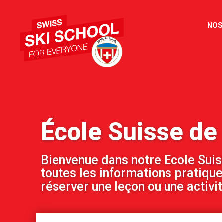
NOS
École Suisse de
Bienvenue dans notre Ecole Suiss
toutes les informations pratiqu
réserver une leçon ou une activit