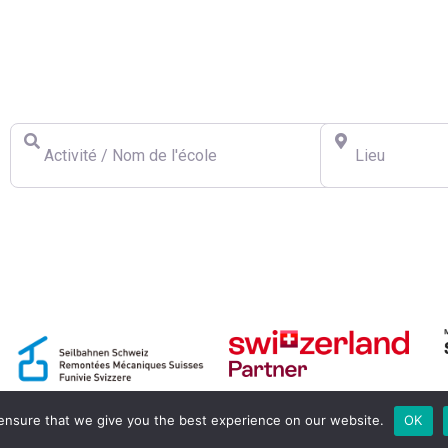
Trouver une École
Activité / Nom de l'école
Lieu
ensure that we give you the best experience on our website.
OK