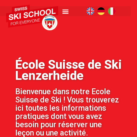
École Suisse de Ski
Lenzerheide
Bienvenue dans notre Ecole
Suisse de Ski ! Vous trouverez
ici toutes les informations
pratiques dont vous avez
besoin pour réserver une
leçon ou une activité.