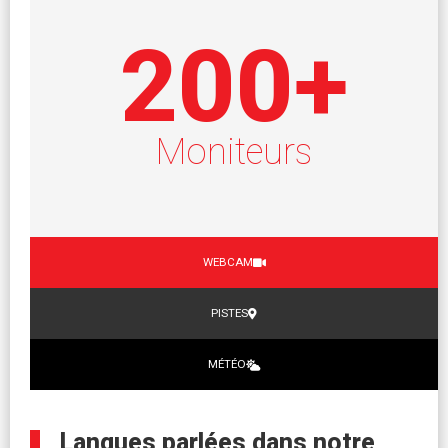
200
+
Moniteurs
WEBCAM
PISTES
MÉTÉO
Langues parlées dans notre