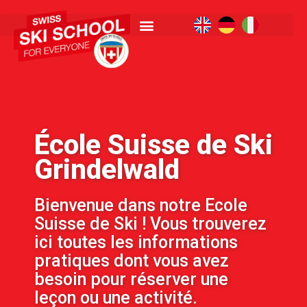
École Suisse de Ski
Grindelwald
Bienvenue dans notre Ecole
Suisse de Ski ! Vous trouverez
ici toutes les informations
pratiques dont vous avez
besoin pour réserver une
leçon ou une activité.