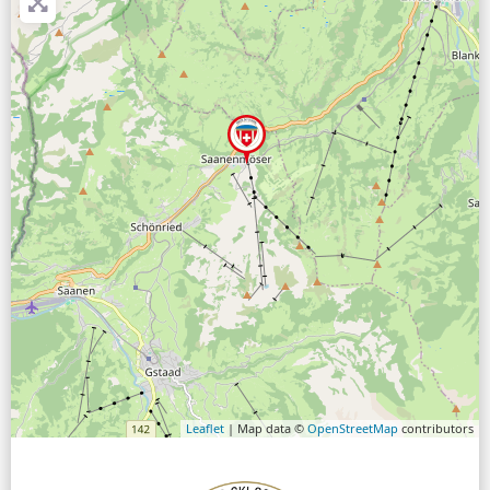
Leaflet
| Map data ©
OpenStreetMap
contributors