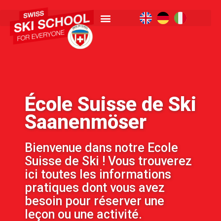
École Suisse de Ski
Saanenmöser
Bienvenue dans notre Ecole
Suisse de Ski ! Vous trouverez
ici toutes les informations
pratiques dont vous avez
besoin pour réserver une
leçon ou une activité.