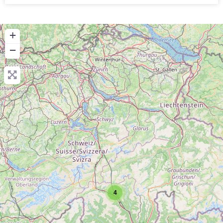
+
−
4