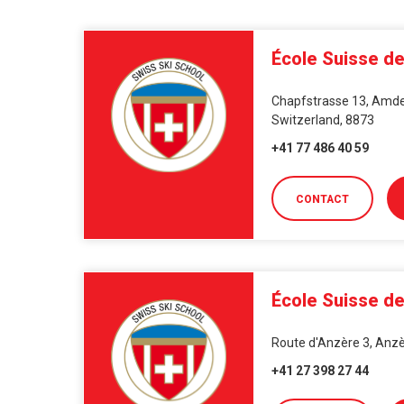
École Suisse d
Chapfstrasse 13, Amden
Switzerland, 8873
+41 77 486 40 59
CONTACT
École Suisse de
Route d'Anzère 3, Anzèr
+41 27 398 27 44