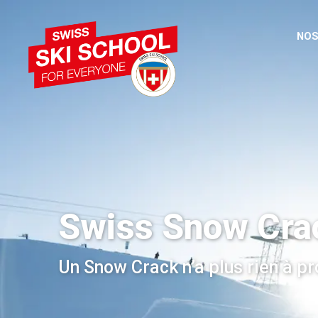
NOS
Swiss Snow Cra
Un Snow Crack n’a plus rien à pr