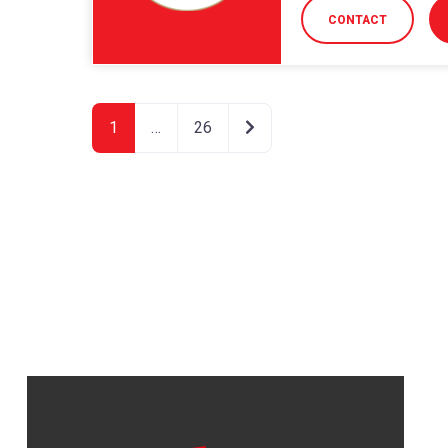
CONTACT
Older posts
1
…
26