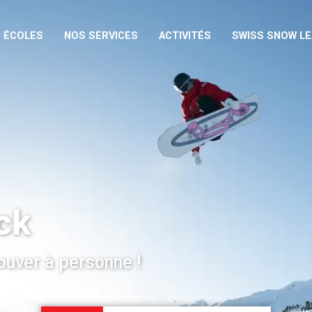
 ÉCOLES
NOS SERVICES
ACTIVITÉS
SWISS SNOW L
ck
ouver à personne !