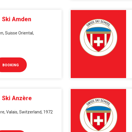
e Ski Amden
, Suisse Oriental,
BOOKING
 Ski Anzère
e, Valais, Switzerland, 1972