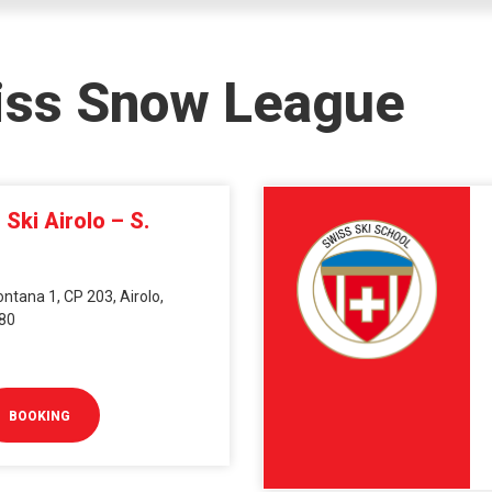
iss Snow League
Ski Airolo – S.
ontana 1, CP 203, Airolo,
780
BOOKING