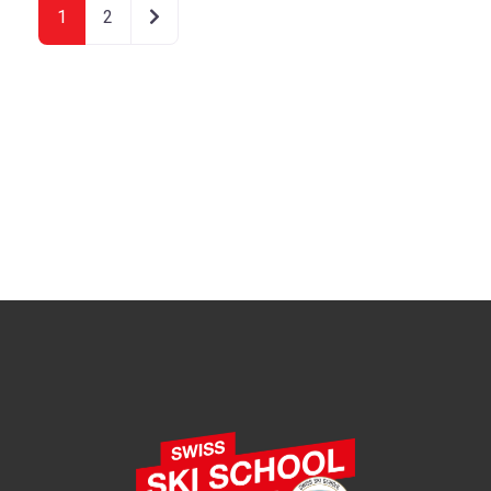
Articoli meno recenti
1
2