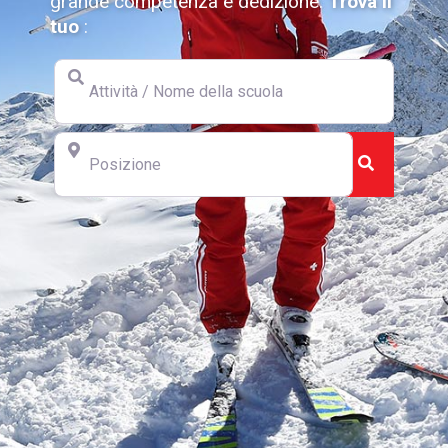
grande competenza e dedizione.
Trova il
tuo
:
Attività / Nome della scuola
Posizione
Cerca