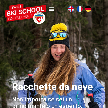
Racchette da neve
Non importa se sei un
principiante o un esperto,