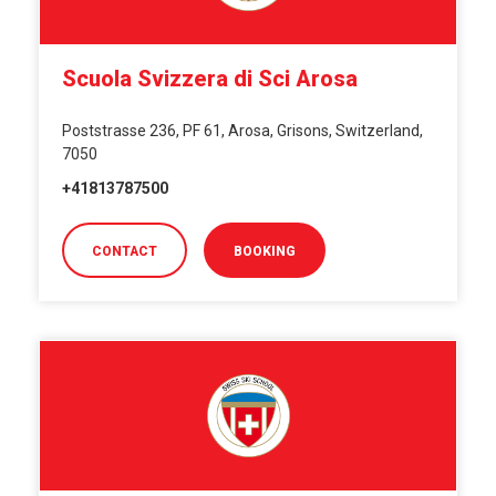
Scuola Svizzera di Sci Arosa
Poststrasse 236, PF 61, Arosa, Grisons, Switzerland,
7050
+41813787500
CONTACT
BOOKING