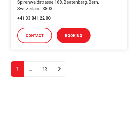
Spirenwaldstrasse 168, Beatenberg, Bern,
Switzerland, 3803
+41 33 841 22 00
CONTACT
BOOKING
Articoli meno recenti
1
…
13