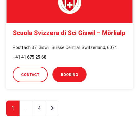
Scuola Svizzera di Sci Giswil – Mörlialp
Postfach 37, Giswil, Suisse Central, Switzerland, 6074
+41 41 675 25 68
CONTACT
BOOKING
Articoli meno recenti
1
…
4