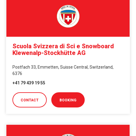
Scuola Svizzera di Sci e Snowboard
Klewenalp-Stockhütte AG
Postfach 33, Emmetten, Suisse Central, Switzerland,
6376
+41 79 439 19 55
CONTACT
BOOKING