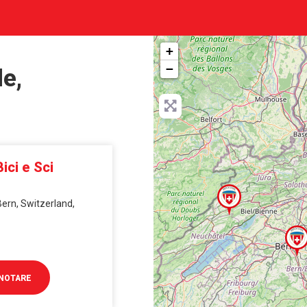
+
−
de,
ici e Sci
ern, Switzerland,
NOTARE