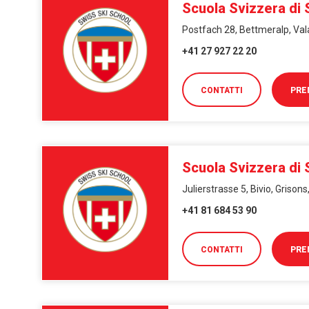
Scuola Svizzera di 
Postfach 28, Bettmeralp, Val
+41 27 927 22 20
CONTATTI
PRE
Scuola Svizzera di S
Julierstrasse 5, Bivio, Grison
+41 81 684 53 90
CONTATTI
PRE