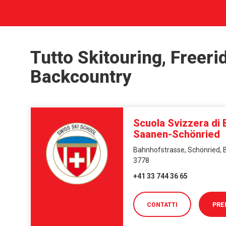
Tutto Skitouring, Freeri
Backcountry
Scuola Svizzera di B
Saanen-Schönried
Bahnhofstrasse, Schönried, B
3778
+41 33 744 36 65
CONTATTI
PRE