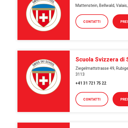
Mattenstein, Bellwald, Valais
CONTATTI
PRE
Scuola Svizzera di 
Ziegelmattstrasse 49, Rubige
3113
+41 31 721 75 22
CONTATTI
PRE