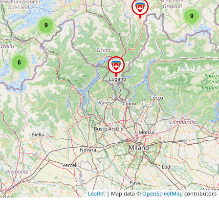
9
9
6
Leaflet
| Map data ©
OpenStreetMap
contributors