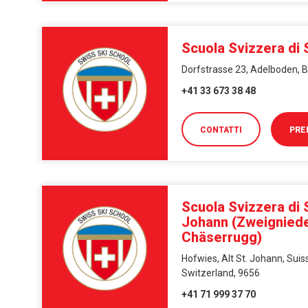
Scuola Svizzera di
Dorfstrasse 23, Adelboden, B
+41 33 673 38 48
CONTATTI
PRE
Scuola Svizzera di S
Johann (Zweignied
Chäserrugg)
Hofwies, Alt St. Johann, Suiss
Switzerland, 9656
+41 71 999 37 70