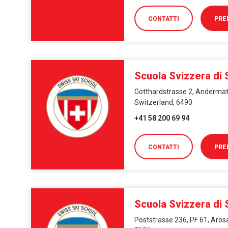
CONTATTI
PRE
Scuola Svizzera di
Gotthardstrasse 2, Andermatt
Switzerland, 6490
+41 58 200 69 94
CONTATTI
PRE
Scuola Svizzera di 
Poststrasse 236, PF 61, Arosa