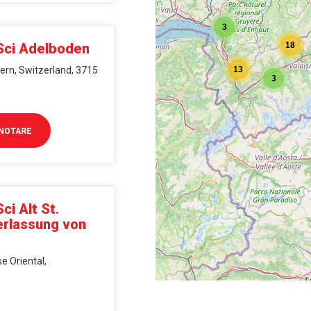
3
 Sci Adelboden
18
ern, Switzerland, 3715
13
3
NOTARE
ci Alt St.
erlassung von
e Oriental,