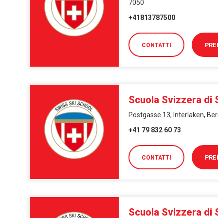
7050
+41813787500
CONTATTI
PRE
Scuola Svizzera di 
Postgasse 13, Interlaken, Be
+41 79 832 60 73
CONTATTI
PRE
Scuola Svizzera di 