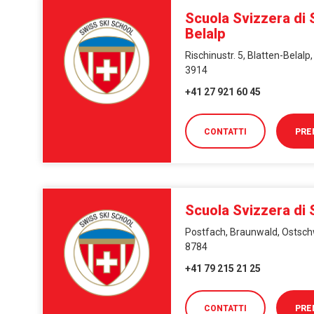
Scuola Svizzera di 
Belalp
Rischinustr. 5, Blatten-Belalp,
3914
+41 27 921 60 45
CONTATTI
PRE
Scuola Svizzera di 
Postfach, Braunwald, Ostsch
8784
+41 79 215 21 25
CONTATTI
PRE