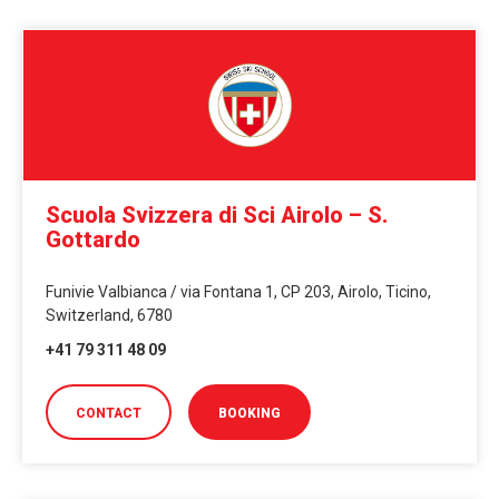
Scuola Svizzera di Sci Airolo – S.
Gottardo
Funivie Valbianca / via Fontana 1, CP 203, Airolo, Ticino,
Switzerland, 6780
+41 79 311 48 09
CONTACT
BOOKING