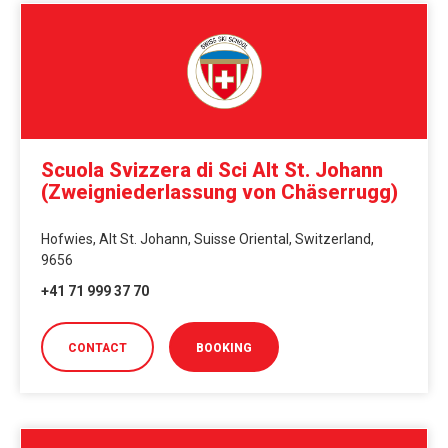
Scuola Svizzera di Sci Alt St. Johann
(Zweigniederlassung von Chäserrugg)
Hofwies, Alt St. Johann, Suisse Oriental, Switzerland,
9656
+41 71 999 37 70
CONTACT
BOOKING