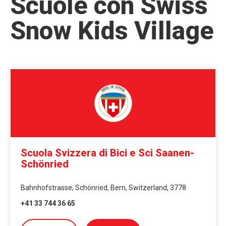
Scuole con Swiss
Snow Kids Village
Scuola Svizzera di Bici e Sci Saanen-
Schönried
Bahnhofstrasse, Schönried, Bern, Switzerland, 3778
+41 33 744 36 65