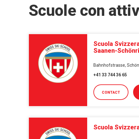
Scuole con attiv
Scuola Svizzera 
Saanen-Schönr
Bahnhofstrasse, Schönr
+41 33 744 36 65
CONTACT
Scuola Svizzera