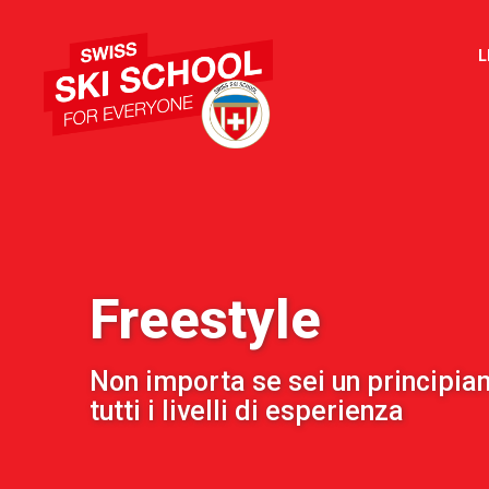
L
Freestyle
Non importa se sei un principia
tutti i livelli di esperienza