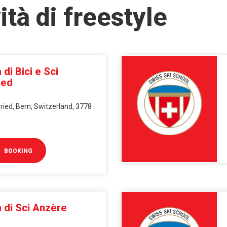
ità di freestyle
di Bici e Sci
ied
ied, Bern, Switzerland, 3778
BOOKING
 di Sci Anzère