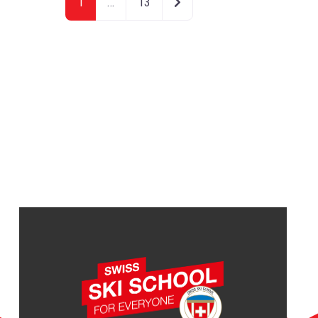
Articoli meno recenti
1
…
13