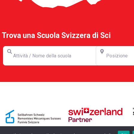
Trova una Scuola Svizzera di Sci
Attività / Nome della scuola
Posizione