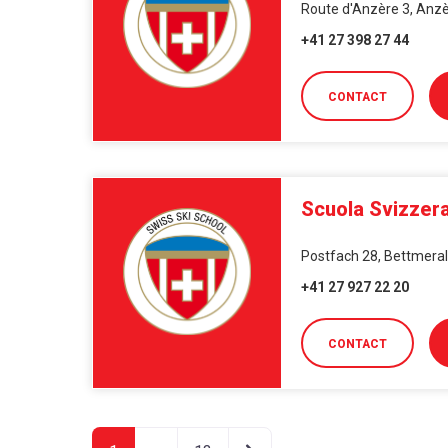
Route d'Anzère 3, Anzèr
+41 27 398 27 44
CONTACT
Scuola Svizzera
Postfach 28, Bettmeralp
+41 27 927 22 20
CONTACT