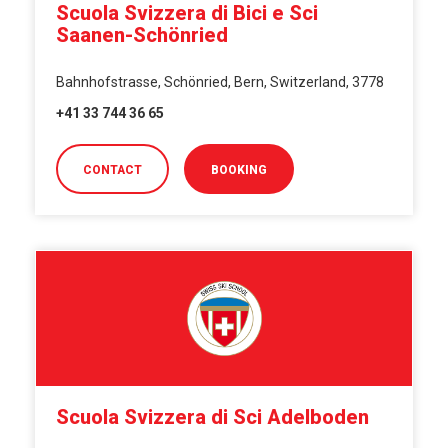
Scuola Svizzera di Bici e Sci
Saanen-Schönried
Bahnhofstrasse, Schönried, Bern, Switzerland, 3778
+41 33 744 36 65
CONTACT
BOOKING
Scuola Svizzera di Sci Adelboden