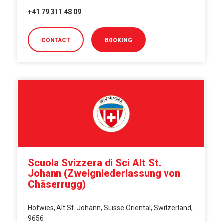
+41 79 311 48 09
CONTACT
BOOKING
Scuola Svizzera di Sci Alt St.
Johann (Zweigniederlassung von
Chäserrugg)
Hofwies, Alt St. Johann, Suisse Oriental, Switzerland,
9656