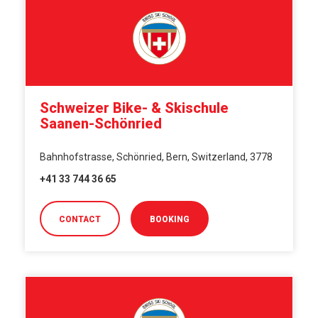
Schweizer Bike- & Skischule
Saanen-Schönried
Bahnhofstrasse, Schönried, Bern, Switzerland, 3778
+41 33 744 36 65
CONTACT
BOOKING