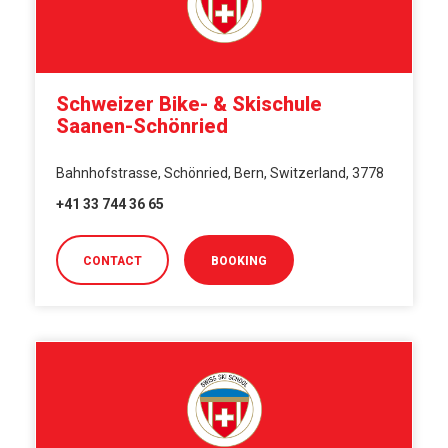
Schweizer Bike- & Skischule
Saanen-Schönried
Bahnhofstrasse, Schönried, Bern, Switzerland, 3778
+41 33 744 36 65
CONTACT
BOOKING