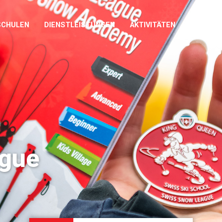
SCHULEN
DIENSTLEISTUNGEN
AKTIVITÄTEN
SWISS S
ague