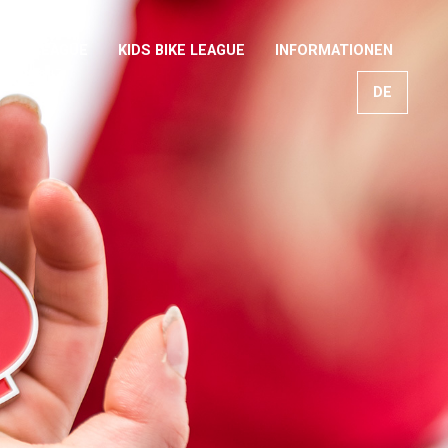
NOW LEAGUE
KIDS BIKE LEAGUE
INFORMATIONEN
DE
EN
FR
IT