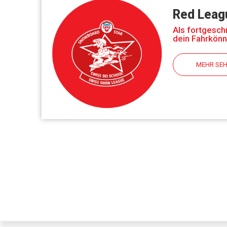
Red Leag
Als fortgesch
dein Fahrkönn
MEHR SE