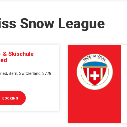
iss Snow League
- & Skischule
ied
ied, Bern, Switzerland, 3778
BOOKING