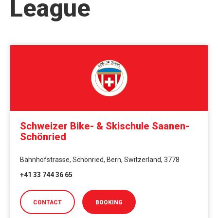
League
Schweizer Bike- & Skischule Saanen-
Schönried
Bahnhofstrasse, Schönried, Bern, Switzerland, 3778
+41 33 744 36 65
CONTACT
BOOKING