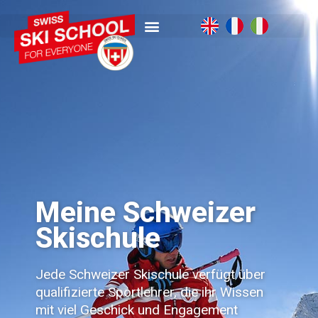
Meine Schweizer
Skischule
Jede Schweizer Skischule verfügt über
qualifizierte Sportlehrer, die ihr Wissen
mit viel Geschick und Engagement