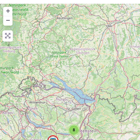
+
−
8