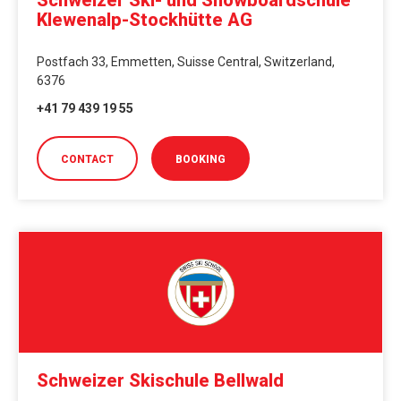
Klewenalp-Stockhütte AG
Postfach 33, Emmetten, Suisse Central, Switzerland,
6376
+41 79 439 19 55
CONTACT
BOOKING
Schweizer Skischule Bellwald