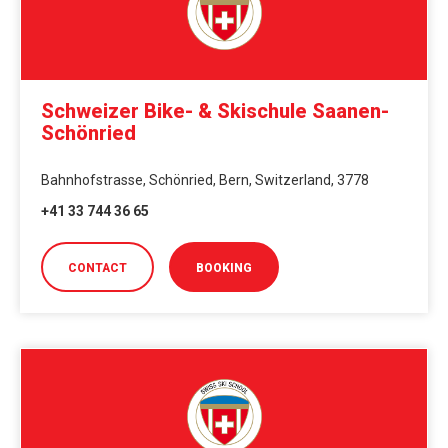
Schweizer Bike- & Skischule Saanen-
Schönried
Bahnhofstrasse, Schönried, Bern, Switzerland, 3778
+41 33 744 36 65
CONTACT
BOOKING