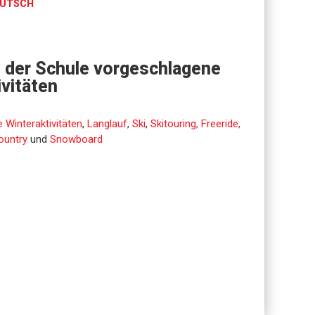
UTSCH
 der Schule vorgeschlagene
ivitäten
 Winteraktivitäten
,
Langlauf
,
Ski
,
Skitouring, Freeride,
ountry
und
Snowboard