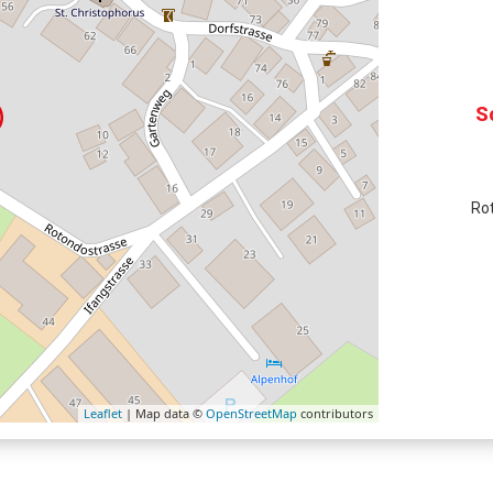
S
Ro
Leaflet
| Map data ©
OpenStreetMap
contributors