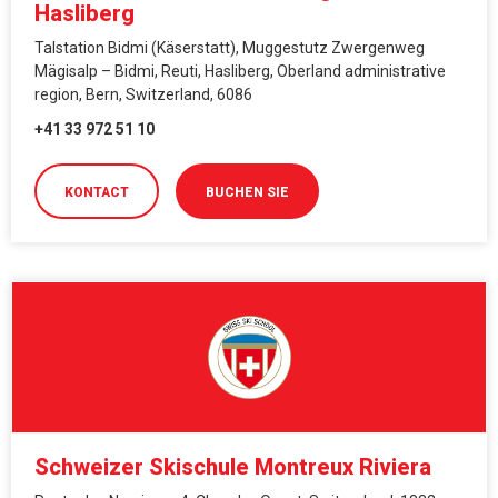
Hasliberg
Talstation Bidmi (Käserstatt), Muggestutz Zwergenweg
Mägisalp – Bidmi, Reuti, Hasliberg, Oberland administrative
region, Bern, Switzerland, 6086
+41 33 972 51 10
KONTACT
BUCHEN SIE
Schweizer Skischule Montreux Riviera