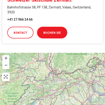
Schweizer Skischule Zermatt
Bahnhofstrasse 58, PF 138, Zermatt, Valais, Switzerland,
3920
+41 27 966 24 66
KONTACT
BUCHEN SIE
+
−