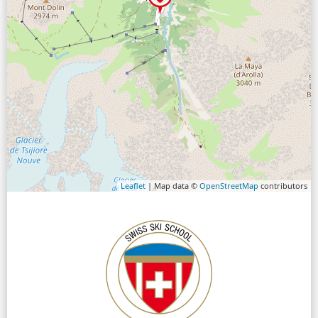
Leaflet
| Map data ©
OpenStreetMap
contributors