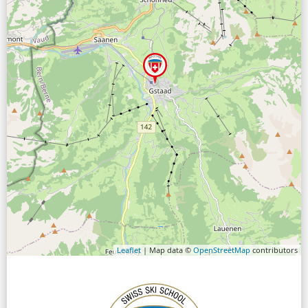
Leaflet
| Map data ©
OpenStreetMap
contributors