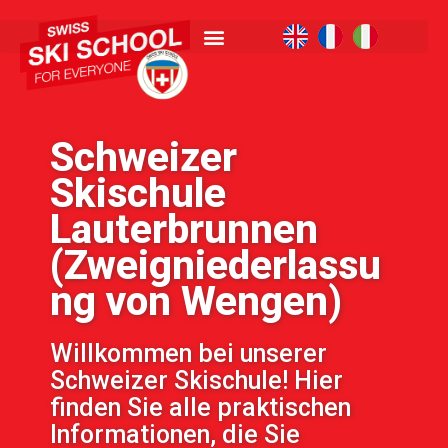
Schweizer
Skischule
Lauterbrunnen
(Zweigniederlassu
ng von Wengen)
Willkommen bei unserer
Schweizer Skischule! Hier
finden Sie alle praktischen
Informationen, die Sie