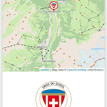
Leaflet
| Map data ©
OpenStreetMap
contributors