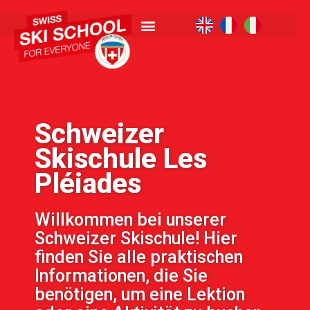
Schweizer
Skischule Les
Pléiades
Willkommen bei unserer
Schweizer Skischule! Hier
finden Sie alle praktischen
Informationen, die Sie
benötigen, um eine Lektion