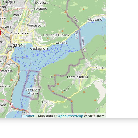
Leaflet
| Map data ©
OpenStreetMap
contributors