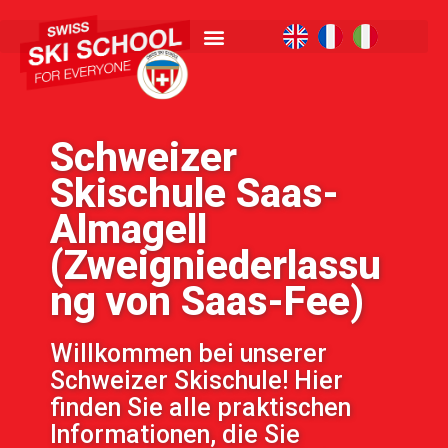
Schweizer
Skischule Saas-
Almagell
(Zweigniederlassu
ng von Saas-Fee)
Willkommen bei unserer
Schweizer Skischule! Hier
finden Sie alle praktischen
Informationen, die Sie