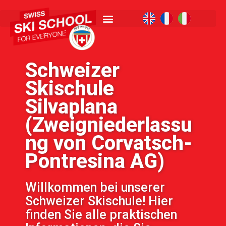
Schweizer
Skischule
Silvaplana
(Zweigniederlassu
ng von Corvatsch-
Pontresina AG)
Willkommen bei unserer
Schweizer Skischule! Hier
finden Sie alle praktischen