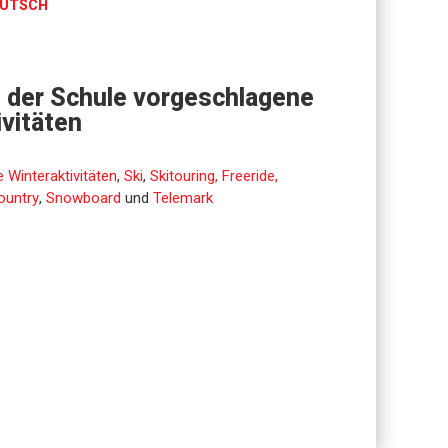
UTSCH
 der Schule vorgeschlagene
ivitäten
 Winteraktivitäten
,
Ski
,
Skitouring, Freeride,
ountry
,
Snowboard
und
Telemark