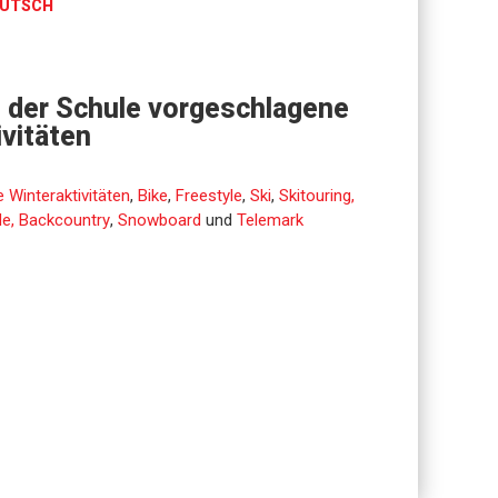
UTSCH
 der Schule vorgeschlagene
ivitäten
 Winteraktivitäten
,
Bike
,
Freestyle
,
Ski
,
Skitouring,
de, Backcountry
,
Snowboard
und
Telemark