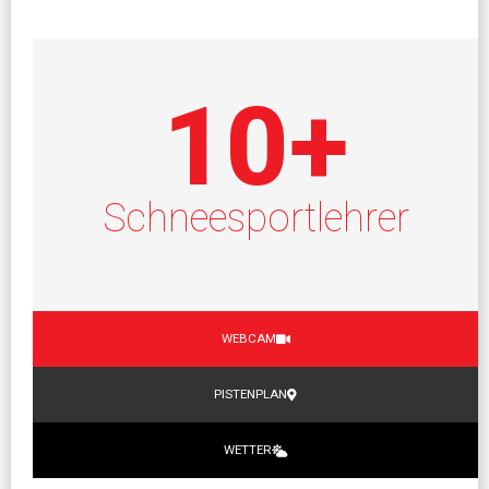
10
+
Schneesportlehrer
WEBCAM
PISTENPLAN
WETTER