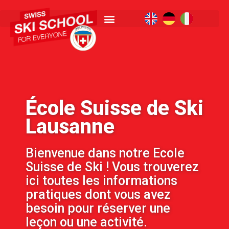
École Suisse de Ski
Lausanne
Bienvenue dans notre Ecole
Suisse de Ski ! Vous trouverez
ici toutes les informations
pratiques dont vous avez
besoin pour réserver une
leçon ou une activité.