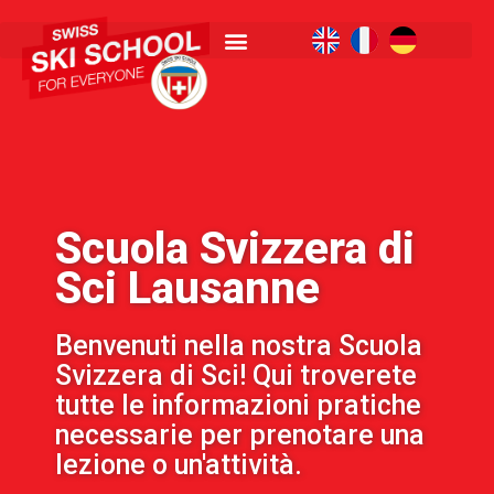
Scuola Svizzera di
Sci Lausanne
Benvenuti nella nostra Scuola
Svizzera di Sci! Qui troverete
tutte le informazioni pratiche
necessarie per prenotare una
lezione o un'attività.