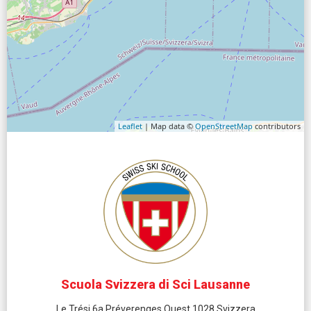
Leaflet
| Map data ©
OpenStreetMap
contributors
Scuola Svizzera di Sci Lausanne
Le Trési 6a Préverenges Ouest 1028 Svizzera