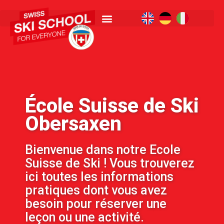
École Suisse de Ski
Obersaxen
Bienvenue dans notre Ecole
Suisse de Ski ! Vous trouverez
ici toutes les informations
pratiques dont vous avez
besoin pour réserver une
leçon ou une activité.