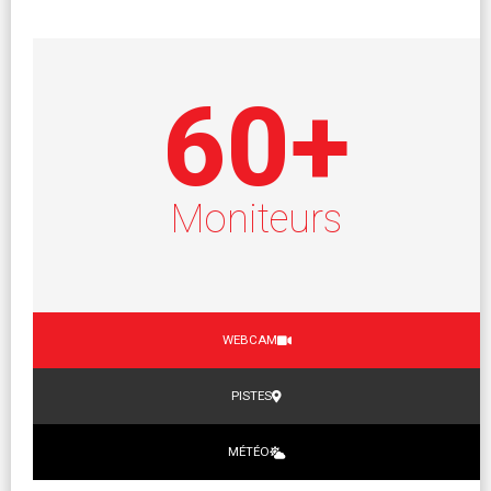
60
+
Moniteurs
WEBCAM
PISTES
MÉTÉO