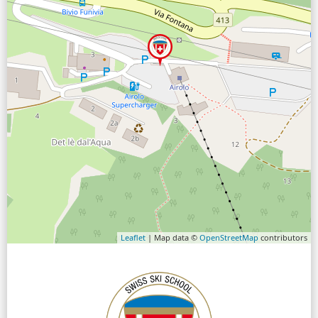
Leaflet
| Map data ©
OpenStreetMap
contributors