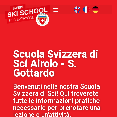
Scuola Svizzera di
Sci Airolo - S.
Gottardo
Benvenuti nella nostra Scuola
Svizzera di Sci! Qui troverete
tutte le informazioni pratiche
necessarie per prenotare una
lezione o un'attività.