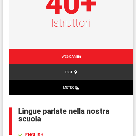
40
+
Istruttori
WEBCAM
PISTE
METEO
Lingue parlate nella nostra
scuola
ENGLISH