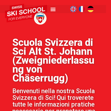
Scuola Svizzera di
Sci Alt St. Johann
(Zweigniederlassu
ng von
Chäserrugg)
Benvenuti nella nostra Scuola
Svizzera di Sci! Qui troverete
tutte le informazioni pratiche