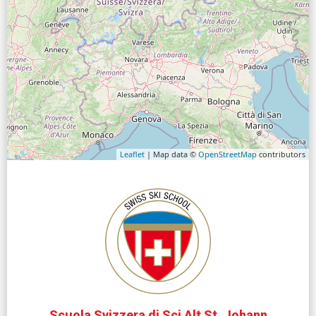
Leaflet
| Map data ©
OpenStreetMap
contributors
Scuola Svizzera di Sci Alt St. Johann