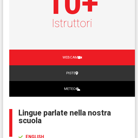
10
+
Istruttori
WEBCAM
PISTE
METEO
Lingue parlate nella nostra
scuola
ENGLISH