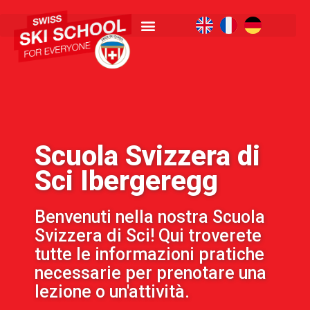
Scuola Svizzera di
Sci Ibergeregg
Benvenuti nella nostra Scuola
Svizzera di Sci! Qui troverete
tutte le informazioni pratiche
necessarie per prenotare una
lezione o un'attività.