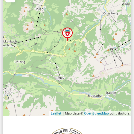
Leaflet
| Map data ©
OpenStreetMap
contributors