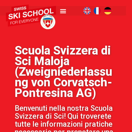
Scuola Svizzera di
Sci Maloja
(Zweigniederlassu
ng von Corvatsch-
Pontresina AG)
Benvenuti nella nostra Scuola
Svizzera di Sci! Qui troverete
tutte le informazioni pratiche