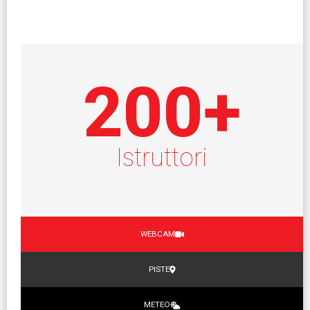
200
+
Istruttori
WEBCAM
PISTE
METEO