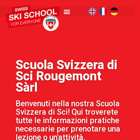
Scuola Svizzera di
Sci Rougemont
Sàrl
Benvenuti nella nostra Scuola
Svizzera di Sci! Qui troverete
tutte le informazioni pratiche
necessarie per prenotare una
lezione o un'attività.