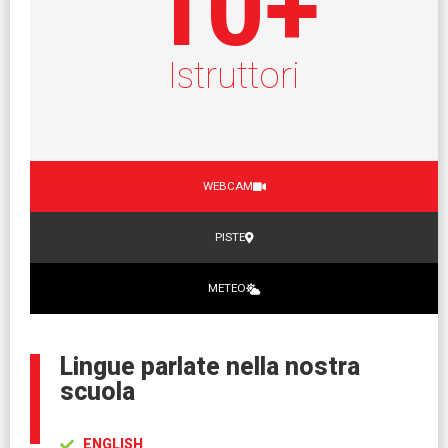
10
+
Istruttori
WEBCAM
PISTE
METEO
Lingue parlate nella nostra
scuola
ENGLISH