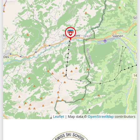
Leaflet
| Map data ©
OpenStreetMap
contributors