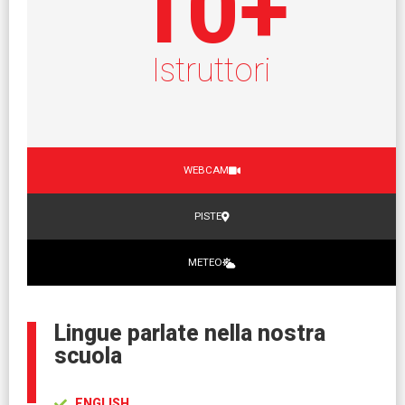
10
+
Istruttori
WEBCAM
PISTE
METEO
Lingue parlate nella nostra
scuola
ENGLISH