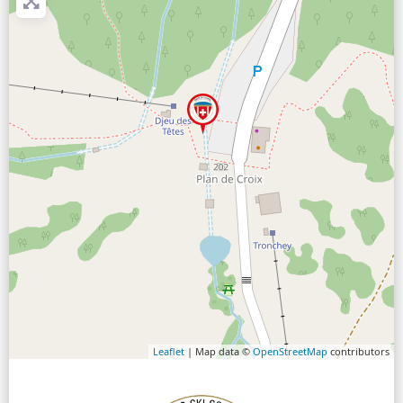
Leaflet
| Map data ©
OpenStreetMap
contributors