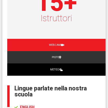
15
+
Istruttori
WEBCAM
PISTE
METEO
Lingue parlate nella nostra
scuola
ENGLISH